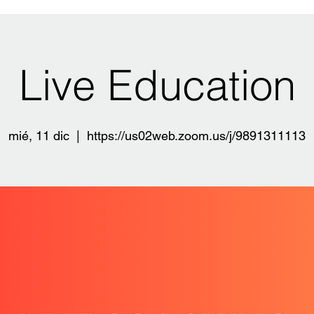
Live Education
mié, 11 dic
  |  
https://us02web.zoom.us/j/9891311113